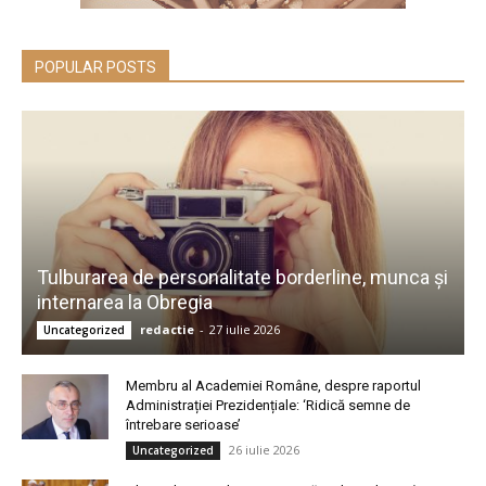
POPULAR POSTS
Tulburarea de personalitate borderline, munca și
internarea la Obregia
redactie
-
27 iulie 2026
Uncategorized
Membru al Academiei Române, despre raportul
Administrației Prezidențiale: ‘Ridică semne de
întrebare serioase’
26 iulie 2026
Uncategorized