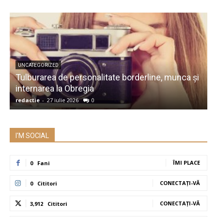
UNCATEGORIZED
Tulburarea de personalitate borderline, munca și
A
internarea la Obregia
î
redactie
-
27 iulie 2026
0
r
I'M SOCIAL
ÎMI PLACE
0
Fani
CONECTAȚI-VĂ
0
Cititori
CONECTAȚI-VĂ
3,912
Cititori