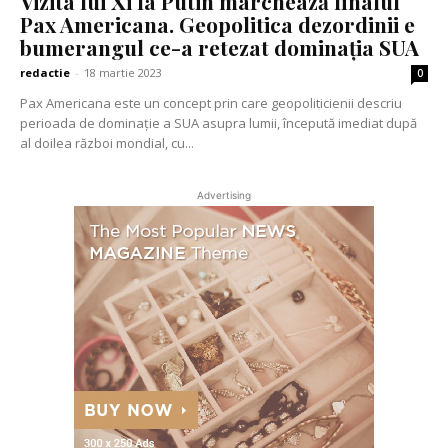
Vizita lui Xi la Putin marchează finalul
Pax Americana. Geopolitica dezordinii e
bumerangul ce-a retezat dominația SUA
redactie
-
18 martie 2023
0
Pax Americana este un concept prin care geopoliticienii descriu
perioada de dominație a SUA asupra lumii, începută imediat după
al doilea război mondial, cu...
Advertising