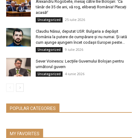
Alexandru Rogobete, mesaj către Ilie Bolojan: ‘Ca
tânăr de 35 de ani, vă rog, eliberați România! Plecați
acasă!’
25 iulie 2026
Uncategorized
Claudiu Năsui, deputat USR: Bulgaria a depășit
România la putere de cumpărare și nu numai. Și iată
cum ajunge ajungem încet codașii Europei peste...
9 iulie 2026
Uncategorized
Sever Voinescu: Lecțiile Guvernului Bolojan pentru
următorul guvern
4 iunie 2026
Uncategorized
POPULAR CATEGORIES
MY FAVORITES