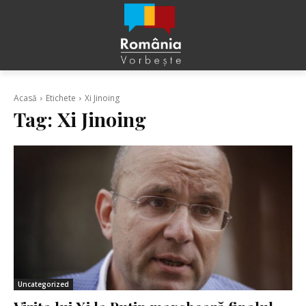
Acasă
Etichete
Xi Jinoing
Tag:
Xi Jinoing
Uncategorized