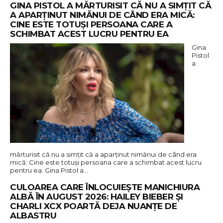
GINA PISTOL A MĂRTURISIT CĂ NU A SIMȚIT CĂ
A APARȚINUT NIMĂNUI DE CÂND ERA MICĂ:
CINE ESTE TOTUȘI PERSOANA CARE A
SCHIMBAT ACEST LUCRU PENTRU EA
Gina
Pistol
a
mărturisit că nu a simțit că a aparținut nimănui de când era
mică: Cine este totuși persoana care a schimbat acest lucru
pentru ea. Gina Pistol a…
CULOAREA CARE ÎNLOCUIEȘTE MANICHIURA
ALBĂ ÎN AUGUST 2026: HAILEY BIEBER ȘI
CHARLI XCX POARTĂ DEJA NUANȚE DE
ALBASTRU