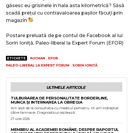
găsesc eu grisinele în hala asta kilometrică? Săsă
scadă preţul cu contravaloarea paşilor făcuţi prin
magazin
Postare preluată de pe contul de Facebook al lui
Sorin Ioniță, Paleo-liberal la Expert Forum (EFOR)
ETICHETE
AUCHAN
EFOR
PALEO-LIBERAL LA EXPERT FORUM
SORIN IONIȚĂ
ULTIMELE ARTICOLE
TULBURAREA DE PERSONALITATE BORDERLINE,
MUNCA ȘI INTERNAREA LA OBREGIA
Am ieșit de la consultația cu medicul psihiatru. M-am îndreptat
către farmacie. Diagnosticul oscilează...
27 iulie 2026
MEMBRU AL ACADEMIEI ROMÂNE, DESPRE RAPORTUL