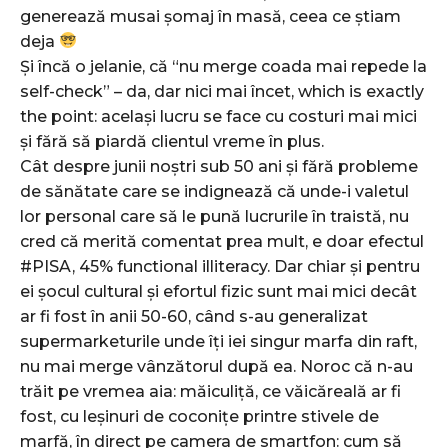
generează musai şomaj în masă, ceea ce ştiam
deja
Şi încă o jelanie, că “nu merge coada mai repede la
self-check” – da, dar nici mai încet, which is exactly
the point: acelaşi lucru se face cu costuri mai mici
şi fără să piardă clientul vreme în plus.
Cât despre junii noştri sub 50 ani şi fără probleme
de sănătate care se indignează că unde-i valetul
lor personal care să le pună lucrurile în traistă, nu
cred că merită comentat prea mult, e doar efectul
#PISA, 45% functional illiteracy. Dar chiar şi pentru
ei şocul cultural şi efortul fizic sunt mai mici decât
ar fi fost în anii 50-60, când s-au generalizat
supermarketurile unde îţi iei singur marfa din raft,
nu mai merge vânzătorul după ea. Noroc că n-au
trăit pe vremea aia: măiculiţă, ce văicăreală ar fi
fost, cu leşinuri de coconiţe printre stivele de
marfă, în direct pe camera de smartfon: cum să