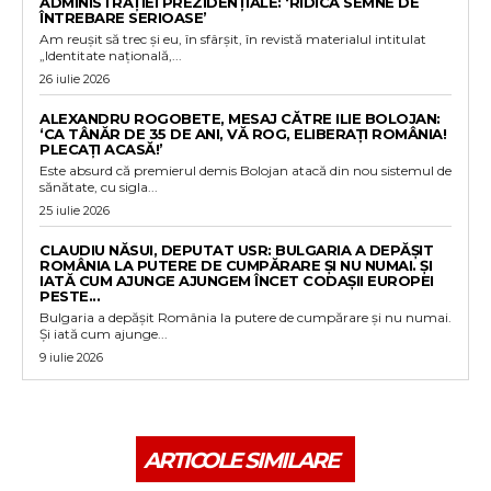
ADMINISTRAȚIEI PREZIDENȚIALE: ‘RIDICĂ SEMNE DE
ÎNTREBARE SERIOASE’
Am reușit să trec și eu, în sfârșit, în revistă materialul intitulat
„Identitate națională,...
26 iulie 2026
ALEXANDRU ROGOBETE, MESAJ CĂTRE ILIE BOLOJAN:
‘CA TÂNĂR DE 35 DE ANI, VĂ ROG, ELIBERAȚI ROMÂNIA!
PLECAȚI ACASĂ!’
Este absurd că premierul demis Bolojan atacă din nou sistemul de
sănătate, cu sigla...
25 iulie 2026
CLAUDIU NĂSUI, DEPUTAT USR: BULGARIA A DEPĂȘIT
ROMÂNIA LA PUTERE DE CUMPĂRARE ȘI NU NUMAI. ȘI
IATĂ CUM AJUNGE AJUNGEM ÎNCET CODAȘII EUROPEI
PESTE...
Bulgaria a depășit România la putere de cumpărare și nu numai.
Și iată cum ajunge...
9 iulie 2026
ARTICOLE SIMILARE