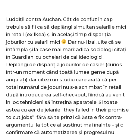
Luddiţii contra Auchan. Cât de confuz în cap
trebuie să fii ca să deplângi simultan salariile mici
în retail (ex Ikea) şi în acelaşi timp dispariţia
joburilor cu salarii mici
Dar nu-i bai, uite că se
întâmplă şi la case mai mari: adică sociologi citaţi
în Guardian, cu ochelari de cal ideologici.
Deplângi de dispariţia joburilor de casier (curios
într-un moment când toată lumea geme după
angajaţi) dar citezi un studiu care arată că per
total numărul de joburi nu s-a schimbat în retail
după introducerea self-checkout, fiindcă au venit
în loc tehnicieni să întreţină aparatele. Şi toate
astea cu aer de jelanie “they failed in their promise
to cut jobs”, fără să te prinzi că ăsta e fix contra-
argumentul la tot ce ai susţinut mai înainte – şi o
confirmare că automatizarea şi progresul nu