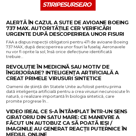
STIRIPESURSE.RO
ALERTĂ ÎN CAZUL A SUTE DE AVIOANE BOEING
737 MAX. AUTORITĂȚILE CER VERIFICĂRI
URGENTE DUPĂ DESCOPERIREA UNOR FISURI
FAA a dispus inspecții obligatorii pentru 471 de avioane Boeing
737 MAX, după descoperirea unor fisuri la fuselaj. Aeronavele
nu vor fi oprite la sol, însă orice defecțiune identificată
trebuie…
REVOLUȚIE ÎN MEDICINĂ SAU MOTIV DE
ÎNGRIJORARE? INTELIGENȚA ARTIFICIALĂ A
CREAT PRIMELE VIRUSURI SINTETICE
Oamenii de știință din Statele Unite au folosit pentru prima
dată inteligența artificială pentru a crea virusuri necunoscute în
natură, o realizare importantă în biologia sintetică, care
promite progrese în…
VIDEO IREAL CE S-A ÎNTÂMPLAT ÎNTR-UN SENS
GIRATORIU DIN SATU MARE: CE MANEVRE A
FĂCUT UN AUTOBUZ CA SĂ POATĂ IEȘI /
IMAGINILE AU GENERAT REACȚII PUTERNICE ÎN
MEDIUL ONLINE