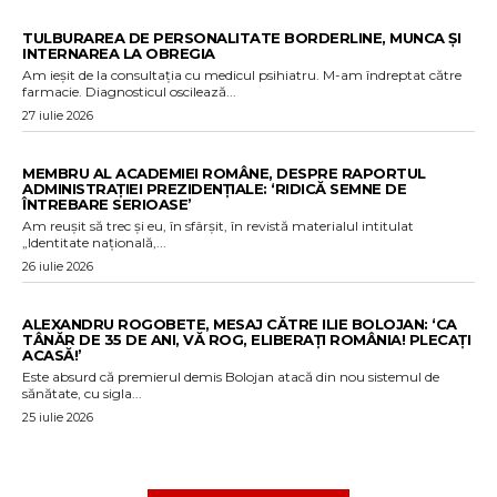
TULBURAREA DE PERSONALITATE BORDERLINE, MUNCA ȘI
INTERNAREA LA OBREGIA
Am ieșit de la consultația cu medicul psihiatru. M-am îndreptat către
farmacie. Diagnosticul oscilează...
27 iulie 2026
MEMBRU AL ACADEMIEI ROMÂNE, DESPRE RAPORTUL
ADMINISTRAȚIEI PREZIDENȚIALE: ‘RIDICĂ SEMNE DE
ÎNTREBARE SERIOASE’
Am reușit să trec și eu, în sfârșit, în revistă materialul intitulat
„Identitate națională,...
26 iulie 2026
ALEXANDRU ROGOBETE, MESAJ CĂTRE ILIE BOLOJAN: ‘CA
TÂNĂR DE 35 DE ANI, VĂ ROG, ELIBERAȚI ROMÂNIA! PLECAȚI
ACASĂ!’
Este absurd că premierul demis Bolojan atacă din nou sistemul de
sănătate, cu sigla...
25 iulie 2026