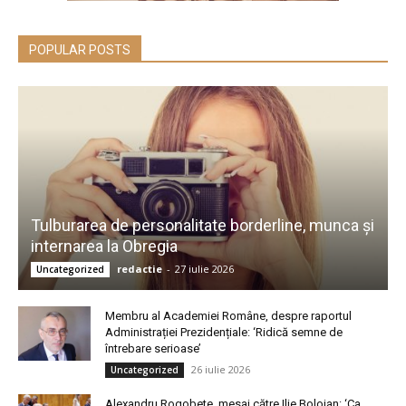
POPULAR POSTS
Tulburarea de personalitate borderline, munca și
internarea la Obregia
redactie
-
27 iulie 2026
Uncategorized
Membru al Academiei Române, despre raportul
Administrației Prezidențiale: ‘Ridică semne de
întrebare serioase’
26 iulie 2026
Uncategorized
Alexandru Rogobete, mesaj către Ilie Bolojan: ‘Ca