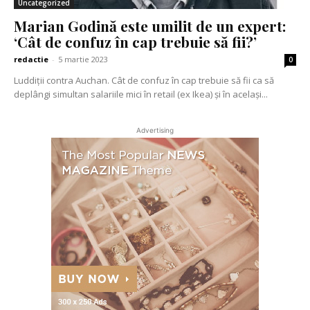
Uncategorized
Marian Godină este umilit de un expert:
‘Cât de confuz în cap trebuie să fii?’
redactie
-
5 martie 2023
0
Luddiţii contra Auchan. Cât de confuz în cap trebuie să fii ca să
deplângi simultan salariile mici în retail (ex Ikea) şi în acelaşi...
Advertising