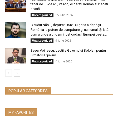
tânăr de 35 de ani, vă rog, eliberați România! Plecați
acasă!’
25 iulie 2026
Uncategorized
Claudiu Năsui, deputat USR: Bulgaria a depășit
România la putere de cumpărare și nu numai. Și iată
cum ajunge ajungem încet codașii Europei peste...
9 iulie 2026
Uncategorized
Sever Voinescu: Lecțiile Guvernului Bolojan pentru
următorul guvern
4 iunie 2026
Uncategorized
POPULAR CATEGORIES
MY FAVORITES