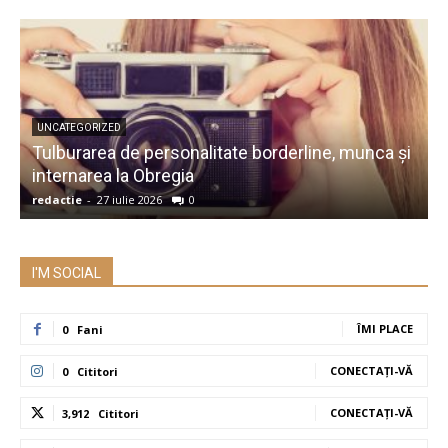
UNCATEGORIZED
Tulburarea de personalitate borderline, munca și
A
internarea la Obregia
î
redactie
-
27 iulie 2026
0
r
I'M SOCIAL
ÎMI PLACE
0
Fani
CONECTAȚI-VĂ
0
Cititori
CONECTAȚI-VĂ
3,912
Cititori