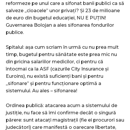
reformeze pe unul care a sifonat banii publici ca să
salveze „cioacele” unor privați? Și 23 de milioane
de euro din bugetul educației, NU E PUȚIN!
Guvernarea Bolojan a ales sifonarea fondurilor
publice.
Spitalul: așa cum scriam în urmă cu nu prea mult
timp, bugetul pentru sănătate este prea mic nu
din pricina salariilor medicilor, ci pentru că
întocmai ca la ASF (cazurile City Insurance și
Euroins), nu există suficienți bani și pentru
„sifonare” și pentru funcționare optimă a
sistemului. Au ales – sifonarea!
Ordinea publică: atacarea acum a sistemului de
justiție, nu face să îmi confirme decât o singură
părere: sunt atacați magistrații (fie ei procurori sau
judecători) care manifestă o oarecare libertate,