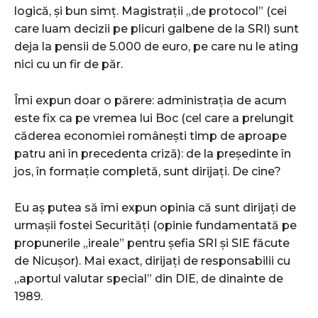
logică, și bun simț. Magistrații „de protocol” (cei
care luam decizii pe plicuri galbene de la SRI) sunt
deja la pensii de 5.000 de euro, pe care nu le ating
nici cu un fir de păr.
Îmi expun doar o părere: administrația de acum
este fix ca pe vremea lui Boc (cel care a prelungit
căderea economiei românești timp de aproape
patru ani în precedenta criză): de la președinte în
jos, în formație completă, sunt dirijați. De cine?
Eu aș putea să îmi expun opinia că sunt dirijați de
urmașii fostei Securități (opinie fundamentată pe
propunerile „ireale” pentru șefia SRI și SIE făcute
de Nicușor). Mai exact, dirijați de responsabilii cu
„aportul valutar special” din DIE, de dinainte de
1989.