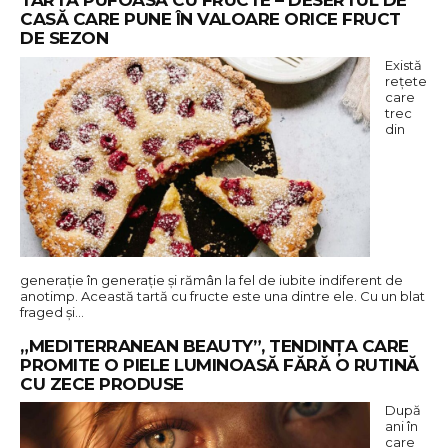
TARTĂ PUFOASĂ CU FRUCTE – DESERTUL DE
CASĂ CARE PUNE ÎN VALOARE ORICE FRUCT
DE SEZON
Există
rețete
care
trec
din
generație în generație și rămân la fel de iubite indiferent de
anotimp. Această tartă cu fructe este una dintre ele. Cu un blat
fraged și…
„MEDITERRANEAN BEAUTY”, TENDINȚA CARE
PROMITE O PIELE LUMINOASĂ FĂRĂ O RUTINĂ
CU ZECE PRODUSE
După
ani în
care