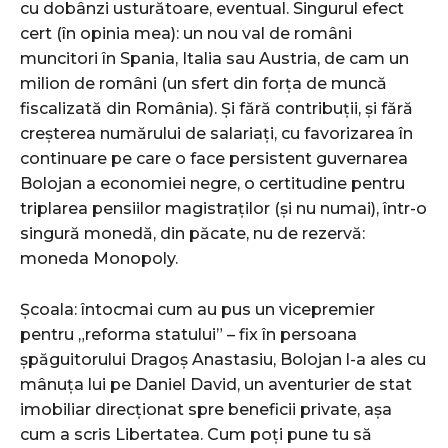
cu dobânzi usturătoare, eventual. Singurul efect
cert (în opinia mea): un nou val de români
muncitori în Spania, Italia sau Austria, de cam un
milion de români (un sfert din forța de muncă
fiscalizată din România). Și fără contribuții, și fără
creșterea numărului de salariați, cu favorizarea în
continuare pe care o face persistent guvernarea
Bolojan a economiei negre, o certitudine pentru
triplarea pensiilor magistraților (și nu numai), într-o
singură monedă, din păcate, nu de rezervă:
moneda Monopoly.
Școala: întocmai cum au pus un vicepremier
pentru „reforma statului” – fix în persoana
șpăguitorului Dragoș Anastasiu, Bolojan l-a ales cu
mânuța lui pe Daniel David, un aventurier de stat
imobiliar direcționat spre beneficii private, așa
cum a scris Libertatea. Cum poți pune tu să