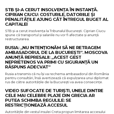
STB ȘI-A CERUT INSOLVENȚA ÎN INSTANȚĂ.
CIPRIAN CIUCU: COSTURILE, DATORIILE ȘI
PENALITĂȚILE AJUNG CÂT ÎNTREGUL BUGET AL
CAPITALEI
STB și-a cerut insolvența la Tribunalul București. Ciprian Ciucu
spune că transportul și salariile nu vor fi afectate și anunță
restructurarea.
RUSIA: „NU INTENȚIONĂM SĂ NE RETRAGEM
AMBASADORUL DE LA BUCUREȘTI”. MOSCOVA
ANUNȚĂ REPRESALII: „ACEST GEST
NEPRIETENOS VA PRIMI CU SIGURANŢĂ UN
RĂSPUNS ADECVAT”
Rusia a transmis că nu își va rechema ambasadorul din România
pentru consultări, însă avertizează că expulzarea unui diplomat
rus de către autoritățile de la București va avea consecințe.
VIDEO SUFOCATE DE TURIȘTI, UNELE DINTRE
CELE MAI CELEBRE PLAJE DIN GRECIA AR
PUTEA SCHIMBA REGULILE: SE
RESTRICȚIONEAZĂ ACCESUL
Autoritățile din vestul insulei Creta propun limitarea accesului