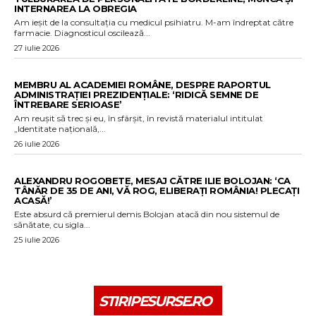
INTERNAREA LA OBREGIA
Am ieșit de la consultația cu medicul psihiatru. M-am îndreptat către
farmacie. Diagnosticul oscilează...
27 iulie 2026
MEMBRU AL ACADEMIEI ROMÂNE, DESPRE RAPORTUL
ADMINISTRAȚIEI PREZIDENȚIALE: ‘RIDICĂ SEMNE DE
ÎNTREBARE SERIOASE’
Am reușit să trec și eu, în sfârșit, în revistă materialul intitulat
„Identitate națională,...
26 iulie 2026
ALEXANDRU ROGOBETE, MESAJ CĂTRE ILIE BOLOJAN: ‘CA
TÂNĂR DE 35 DE ANI, VĂ ROG, ELIBERAȚI ROMÂNIA! PLECAȚI
ACASĂ!’
Este absurd că premierul demis Bolojan atacă din nou sistemul de
sănătate, cu sigla...
25 iulie 2026
STIRIPESURSE.RO