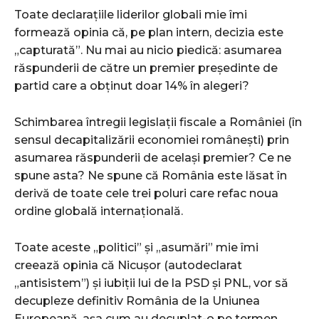
Toate declarațiile liderilor globali mie îmi
formează opinia că, pe plan intern, decizia este
„capturată”. Nu mai au nicio piedică: asumarea
răspunderii de către un premier președinte de
partid care a obținut doar 14% în alegeri?
Schimbarea întregii legislații fiscale a României (în
sensul decapitalizării economiei românești) prin
asumarea răspunderii de același premier? Ce ne
spune asta? Ne spune că România este lăsat în
derivă de toate cele trei poluri care refac noua
ordine globală internațională.
Toate aceste „politici” și „asumări” mie îmi
creează opinia că Nicușor (autodeclarat
„antisistem”) și iubiții lui de la PSD și PNL, vor să
decupleze definitiv România de la Uniunea
Europeană, așa cum au decuplat-o pe termen