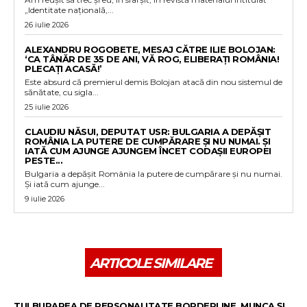
„Identitate națională,...
26 iulie 2026
ALEXANDRU ROGOBETE, MESAJ CĂTRE ILIE BOLOJAN:
‘CA TÂNĂR DE 35 DE ANI, VĂ ROG, ELIBERAȚI ROMÂNIA!
PLECAȚI ACASĂ!’
Este absurd că premierul demis Bolojan atacă din nou sistemul de
sănătate, cu sigla...
25 iulie 2026
CLAUDIU NĂSUI, DEPUTAT USR: BULGARIA A DEPĂȘIT
ROMÂNIA LA PUTERE DE CUMPĂRARE ȘI NU NUMAI. ȘI
IATĂ CUM AJUNGE AJUNGEM ÎNCET CODAȘII EUROPEI
PESTE...
Bulgaria a depășit România la putere de cumpărare și nu numai.
Și iată cum ajunge...
9 iulie 2026
ARTICOLE SIMILARE
TULBURAREA DE PERSONALITATE BORDERLINE, MUNCA ȘI