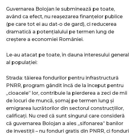
Guvernarea Bolojan le subminează pe toate,
având ca efect, nu reașezarea finanțelor publice
(pe care tot ei au dat-o de gard), ci reducerea
dramatică a potențialului pe termen lung de
creștere a economiei României.
Le-au atacat pe toate, în dauna interesului general
al populației:
Strada: tăierea fondurilor pentru infrastructură
PNRR, program gândit încă de la început pentru
„cioacele” lor, contribuie la pierderea a zeci de mii
de locuri de muncă, șomaj pe termen lung și
emigrarea lucrătorilor din sectorul construcțiilor,
calificați. Nu cred că sunt singurul care consideră
că guvernarea Bolojan a ales „sifonarea” banilor
de investiții – nu fonduri gratis din PNRR, ci fonduri