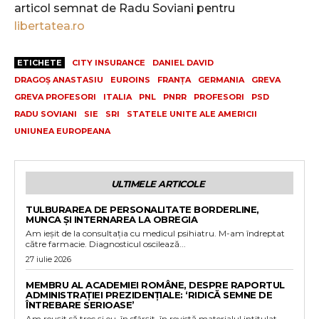
articol semnat de Radu Soviani pentru
libertatea.ro
ETICHETE
CITY INSURANCE
DANIEL DAVID
DRAGOȘ ANASTASIU
EUROINS
FRANȚA
GERMANIA
GREVA
GREVA PROFESORI
ITALIA
PNL
PNRR
PROFESORI
PSD
RADU SOVIANI
SIE
SRI
STATELE UNITE ALE AMERICII
UNIUNEA EUROPEANA
ULTIMELE ARTICOLE
TULBURAREA DE PERSONALITATE BORDERLINE,
MUNCA ȘI INTERNAREA LA OBREGIA
Am ieșit de la consultația cu medicul psihiatru. M-am îndreptat
către farmacie. Diagnosticul oscilează...
27 iulie 2026
MEMBRU AL ACADEMIEI ROMÂNE, DESPRE RAPORTUL
ADMINISTRAȚIEI PREZIDENȚIALE: ‘RIDICĂ SEMNE DE
ÎNTREBARE SERIOASE’
Am reușit să trec și eu, în sfârșit, în revistă materialul intitulat