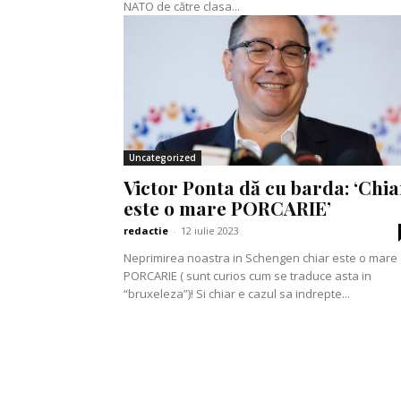
NATO de către clasa...
Uncategorized
Victor Ponta dă cu barda: ‘Chia
este o mare PORCARIE’
redactie
-
12 iulie 2023
Neprimirea noastra in Schengen chiar este o mare
PORCARIE ( sunt curios cum se traduce asta in
“bruxeleza”)! Si chiar e cazul sa indrepte...