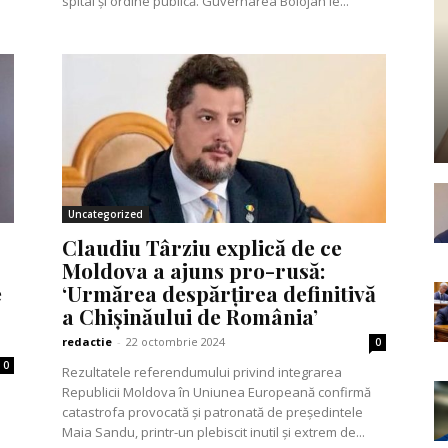
spital și ordine publică. Guvernarea Bolojan le...
Uncategorized
Claudiu Târziu explică de ce
Moldova a ajuns pro-rusă:
e
‘Urmărea despărțirea definitivă
a Chișinăului de România’
redactie
-
22 octombrie 2024
0
0
Rezultatele referendumului privind integrarea
Republicii Moldova în Uniunea Europeană confirmă
catastrofa provocată și patronată de președintele
Maia Sandu, printr-un plebiscit inutil și extrem de...