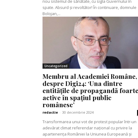
nou sistemul de sănătate, cu sigla Guvernului în
spate. Absurd și revoltător! În continuare, domnule
Bolojan,...
Uncategorized
Membru al Academiei Române,
despre Digi24: ‘Una dintre
entitățile de propagandă foart
active în spațiul public
românesc’
redactie
-
30 decembrie 2024
Transformarea unui vot de protest popular într-un
adevărat climat referendar național cu privire la
apartenența României la Uniunea Europeană și