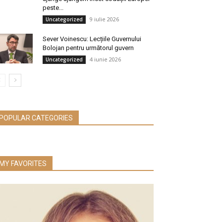
peste...
9 iulie 2026
Uncategorized
Sever Voinescu: Lecțiile Guvernului
Bolojan pentru următorul guvern
4 iunie 2026
Uncategorized
POPULAR CATEGORIES
MY FAVORITES