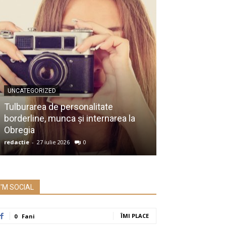
UNCATEGORIZED
UNCATEGORIZED
Membru al Ac
Tulburarea de personalitate
despre raportu
borderline, munca și internarea la
Prezidențiale:
Obregia
întrebare serio
redactie
-
27 iulie 2026
0
redactie
-
26 iulie 2
I'M SOCIAL
ÎMI PLACE
0
Fani