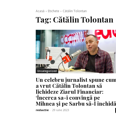
Acasă
Etichete
Cătălin Tolontan
Tag:
Cătălin Tolontan
Uncategorized
Un celebru jurnalist spune cu
a vrut Cătălin Tolontan să
lichideze Ziarul Financiar:
‘Încerca sa-i convingă pe
Mihnea și pe Sarbu să-l închidă
redactie
-
29 iulie 2023