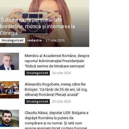
Tulburarea de personalitate
borderline, munca și internarea la
Obregia
redactie
-
27 iulie 2026
Uncategorized
Membru al Academiei Române, despre
raportul Administrației Prezidențiale:
‘Ridică semne de întrebare serioase’
26 iulie 2026
Uncategorized
Alexandru Rogobete, mesaj către Ilie
Bolojan: ‘Ca tânăr de 35 de ani, vă rog,
eliberați România! Plecați acasă!’
25 iulie 2026
Uncategorized
Claudiu Năsui, deputat USR: Bulgaria a
depășit România la putere de
cumpărare și nu numai. Și iată cum
ajunge ajungem încet codașii Europei