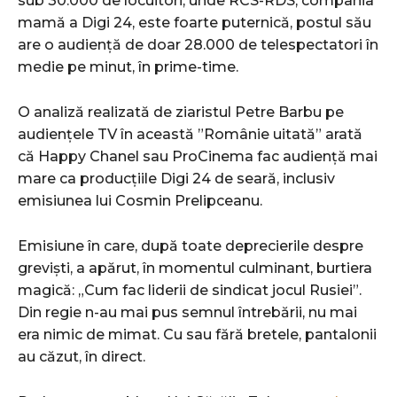
sub 30.000 de locuitori, unde RCS-RDS, compania
mamă a Digi 24, este foarte puternică, postul său
are o audiență de doar 28.000 de telespectatori în
medie pe minut, în prime-time.
O analiză realizată de ziaristul Petre Barbu pe
audiențele TV în această ”Românie uitată” arată
că Happy Chanel sau ProCinema fac audiență mai
mare ca producțiile Digi 24 de seară, inclusiv
emisiunea lui Cosmin Prelipceanu.
Emisiune în care, după toate deprecierile despre
greviști, a apărut, în momentul culminant, burtiera
magică: „Cum fac liderii de sindicat jocul Rusiei”.
Din regie n-au mai pus semnul întrebării, nu mai
era nimic de mimat. Cu sau fără bretele, pantalonii
au căzut, în direct.