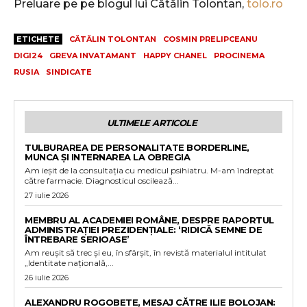
Preluare pe pe blogul lui Cătălin Tolontan,
tolo.ro
ETICHETE
CĂTĂLIN TOLONTAN
COSMIN PRELIPCEANU
DIGI24
GREVA INVATAMANT
HAPPY CHANEL
PROCINEMA
RUSIA
SINDICATE
ULTIMELE ARTICOLE
TULBURAREA DE PERSONALITATE BORDERLINE,
MUNCA ȘI INTERNAREA LA OBREGIA
Am ieșit de la consultația cu medicul psihiatru. M-am îndreptat
către farmacie. Diagnosticul oscilează...
27 iulie 2026
MEMBRU AL ACADEMIEI ROMÂNE, DESPRE RAPORTUL
ADMINISTRAȚIEI PREZIDENȚIALE: ‘RIDICĂ SEMNE DE
ÎNTREBARE SERIOASE’
Am reușit să trec și eu, în sfârșit, în revistă materialul intitulat
„Identitate națională,...
26 iulie 2026
ALEXANDRU ROGOBETE, MESAJ CĂTRE ILIE BOLOJAN: