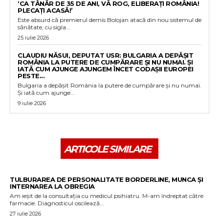
‘CA TÂNĂR DE 35 DE ANI, VĂ ROG, ELIBERAȚI ROMÂNIA!
PLECAȚI ACASĂ!’
Este absurd că premierul demis Bolojan atacă din nou sistemul de
sănătate, cu sigla...
25 iulie 2026
CLAUDIU NĂSUI, DEPUTAT USR: BULGARIA A DEPĂȘIT
ROMÂNIA LA PUTERE DE CUMPĂRARE ȘI NU NUMAI. ȘI
IATĂ CUM AJUNGE AJUNGEM ÎNCET CODAȘII EUROPEI
PESTE...
Bulgaria a depășit România la putere de cumpărare și nu numai.
Și iată cum ajunge...
9 iulie 2026
ARTICOLE SIMILARE
TULBURAREA DE PERSONALITATE BORDERLINE, MUNCA ȘI
INTERNAREA LA OBREGIA
Am ieșit de la consultația cu medicul psihiatru. M-am îndreptat către
farmacie. Diagnosticul oscilează...
27 iulie 2026