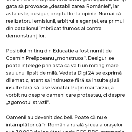
gata să provoace „destabilizarea României”, iar
asta este, desigur, dreptul lor la opinie. Numai că
realizatorul emisiunii, arbitrul eleganței, era primul
din batalionul îmbrăcat frumos al contra
demonstranților.
Posibilul miting din Educație a fost numit de
Cosmin Prelipceanu „monstruos”. Desigur, se
poate înțelege prin asta că va fi un miting mare
sau unul lipsit de milă. Vedeta Digi 24 se exprimă
dilematic, atent să insinueze fără să insulte și să
insulte fără să lase vânătăi. Puțin mai târziu, a
vorbit nu despre oameni care protestau, ci despre
„zgomotul străzii”.
Oamenii au devenit decibeli. Poate că nu e
întâmplător că în România rurală și cea a orașelor