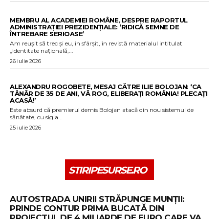
MEMBRU AL ACADEMIEI ROMÂNE, DESPRE RAPORTUL
ADMINISTRAȚIEI PREZIDENȚIALE: ‘RIDICĂ SEMNE DE
ÎNTREBARE SERIOASE’
Am reușit să trec și eu, în sfârșit, în revistă materialul intitulat
„Identitate națională,...
26 iulie 2026
ALEXANDRU ROGOBETE, MESAJ CĂTRE ILIE BOLOJAN: ‘CA
TÂNĂR DE 35 DE ANI, VĂ ROG, ELIBERAȚI ROMÂNIA! PLECAȚI
ACASĂ!’
Este absurd că premierul demis Bolojan atacă din nou sistemul de
sănătate, cu sigla...
25 iulie 2026
STIRIPESURSE.RO
AUTOSTRADA UNIRII STRĂPUNGE MUNȚII:
PRINDE CONTUR PRIMA BUCATĂ DIN
PROIECTUL DE 4 MILIARDE DE EURO CARE VA