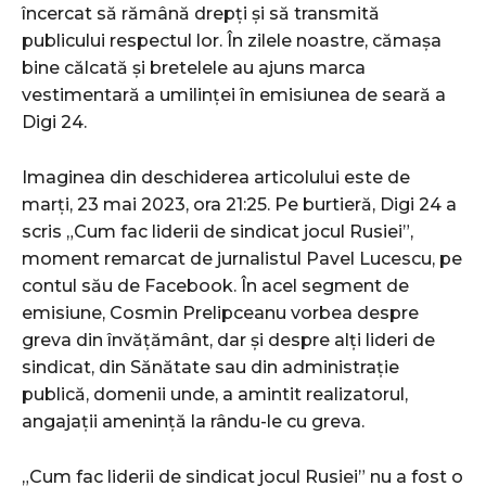
încercat să rămână drepți și să transmită
publicului respectul lor. În zilele noastre, cămașa
bine călcată și bretelele au ajuns marca
vestimentară a umilinței în emisiunea de seară a
Digi 24.
Imaginea din deschiderea articolului este de
marți, 23 mai 2023, ora 21:25. Pe burtieră, Digi 24 a
scris „Cum fac liderii de sindicat jocul Rusiei”,
moment remarcat de jurnalistul Pavel Lucescu, pe
contul său de Facebook. În acel segment de
emisiune, Cosmin Prelipceanu vorbea despre
greva din învățământ, dar și despre alți lideri de
sindicat, din Sănătate sau din administrație
publică, domenii unde, a amintit realizatorul,
angajații amenință la rându-le cu greva.
„Cum fac liderii de sindicat jocul Rusiei” nu a fost o