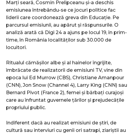
Marți seară, Cosmin Prelipceanu și-a deschis
emisiunea întrebându-se ce jocuri politice fac
liderii care coordonează greva din Educație. Pe
parcursul emisiunii, au apărut și răspunsurile. O
analiză arată că Digi 24 a ajuns pe locul 19, în prim-
time, în România localităților sub 30.000 de
locuitori.
Ritualul cămășilor albe și al hainelor îngrijite,
îmbrăcate de realizatorii de emisiuni TV, vine din
epoca lui Ed Murrow (CBS), Christiane Amanpour
(CNN), Jon Snow (Channel 4), Larry King (CNN) sau
Bernard Pivot (France 2), femei și bărbați curajoși
care au înfruntat guvernele țărilor și prejudecățile
propriului public.
Indiferent dacă au realizat emisiuni de știri, de
cultură sau interviuri cu genii ori satrapi, ziariștii au