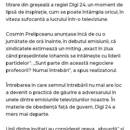
titrare din greșeală a regiei Digi 24, un moment de
lipsă de inspirație, cum se poate întâmpla oricui, în
viteza sufocantă a lucrului într-o televiziune.
Cosmin Prelipceanu anunțase încă de cu o
jumătate de oră înainte, în debutul emisiunii, că
sindicatele estimează un miting „exact în ziua
când președintele Iohannis se întâlnește cu liderii
partidelor”. „Sunt parte din această negociere
profesorii? Numai întrebări”, a spus realizatorul.
Întrebarea în care semnul întrebării nu mai are loc
a devenit o practică de găurire a adversarului în
unele dintre emisiunile televiziunilor noastre. În
materie de obediență față de guvern, Digi 24 a
mers mai departe.
Unii dintre invitați au considerat greva „absurdă” și