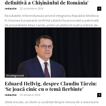
definitivă a Chișinăului de România’
redactie
-
22 octombrie 2024
0
Rezultatele referendumului privind integrarea Republicii Moldova
în Uniunea Europeană confirmă catastrofa provocată și patronată
de președintele Maia Sandu, printr-un plebiscit inutil și extrem de...
Uncategorized
Eduard Hellvig, despre Claudiu Târziu:
‘Se joacă cinic cu o temă fierbinte’
redactie
-
29 ianuarie 2024
0
Zilele trecute, un domn a cuvântat despre nevoia de a avea bune