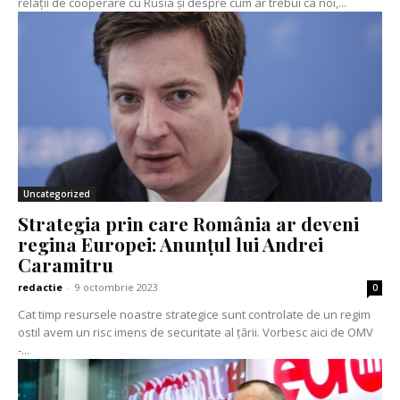
relații de cooperare cu Rusia și despre cum ar trebui ca noi,...
Uncategorized
Strategia prin care România ar deveni
regina Europei: Anunțul lui Andrei
Caramitru
redactie
-
9 octombrie 2023
0
Cat timp resursele noastre strategice sunt controlate de un regim
ostil avem un risc imens de securitate al țării. Vorbesc aici de OMV
-...