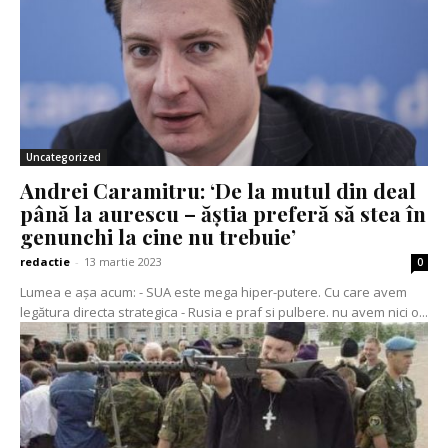
Uncategorized
Andrei Caramitru: ‘De la mutul din deal
până la aurescu – ăștia preferă să stea în
genunchi la cine nu trebuie’
redactie
-
13 martie 2023
0
Lumea e așa acum: - SUA este mega hiper-putere. Cu care avem
legătura directa strategica - Rusia e praf si pulbere. nu avem nici o...