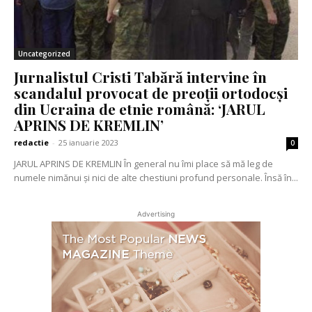
Uncategorized
Jurnalistul Cristi Tabără intervine în
scandalul provocat de preoții ortodocși
din Ucraina de etnie română: ‘JARUL
APRINS DE KREMLIN’
redactie
-
25 ianuarie 2023
0
JARUL APRINS DE KREMLIN În general nu îmi place să mă leg de
numele nimănui și nici de alte chestiuni profund personale. Însă în...
Advertising