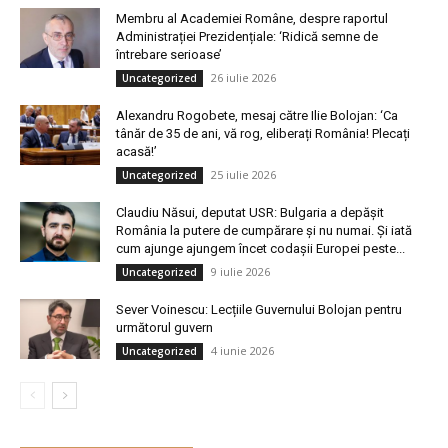
Membru al Academiei Române, despre raportul
Administrației Prezidențiale: ‘Ridică semne de
întrebare serioase’
26 iulie 2026
Uncategorized
Alexandru Rogobete, mesaj către Ilie Bolojan: ‘Ca
tânăr de 35 de ani, vă rog, eliberați România! Plecați
acasă!’
25 iulie 2026
Uncategorized
Claudiu Năsui, deputat USR: Bulgaria a depășit
România la putere de cumpărare și nu numai. Și iată
cum ajunge ajungem încet codașii Europei peste...
9 iulie 2026
Uncategorized
Sever Voinescu: Lecțiile Guvernului Bolojan pentru
următorul guvern
4 iunie 2026
Uncategorized