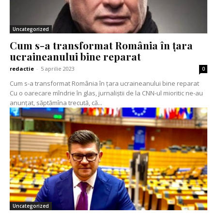
Uncategorized
Cum s-a transformat România în țara
ucraineanului bine reparat
redactie
-
5 aprilie 2023
0
Cum s-a transformat România în țara ucraineanului bine reparat
Cu o oarecare mîndrie în glas, jurnaliștii de la CNN-ul mioritic ne-au
anunțat, săptămîna trecută, că...
Uncategorized