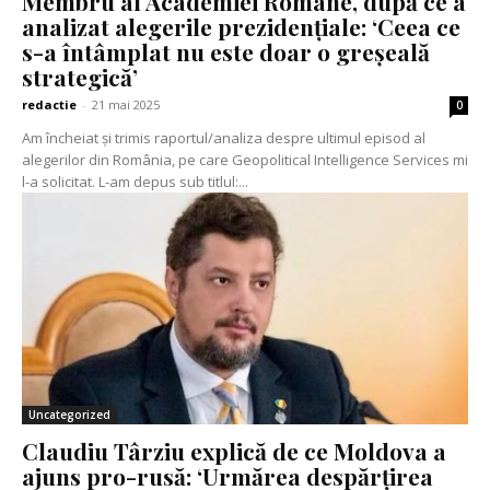
Membru al Academiei Române, după ce a
analizat alegerile prezidențiale: ‘Ceea ce
s-a întâmplat nu este doar o greșeală
strategică’
redactie
-
21 mai 2025
0
Am încheiat și trimis raportul/analiza despre ultimul episod al
alegerilor din România, pe care Geopolitical Intelligence Services mi
l-a solicitat. L-am depus sub titlul:...
Uncategorized
Claudiu Târziu explică de ce Moldova a
ajuns pro-rusă: ‘Urmărea despărțirea