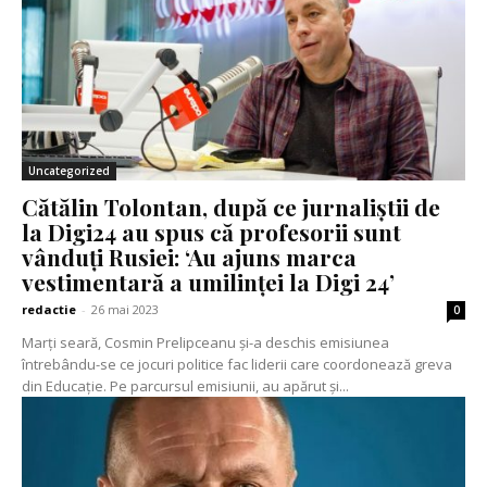
Uncategorized
Cătălin Tolontan, după ce jurnaliștii de
la Digi24 au spus că profesorii sunt
vânduți Rusiei: ‘Au ajuns marca
vestimentară a umilinței la Digi 24’
redactie
-
26 mai 2023
0
Marți seară, Cosmin Prelipceanu și-a deschis emisiunea
întrebându-se ce jocuri politice fac liderii care coordonează greva
din Educație. Pe parcursul emisiunii, au apărut și...