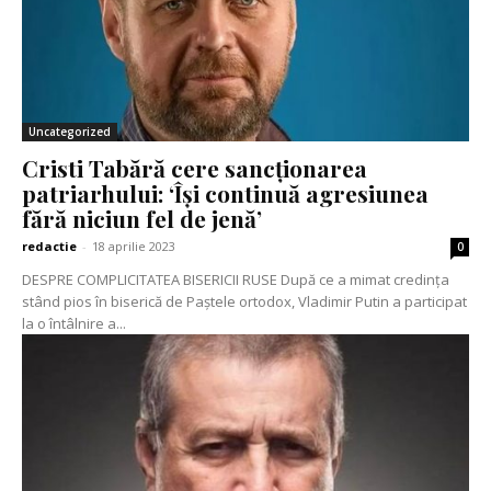
Uncategorized
Cristi Tabără cere sancționarea
patriarhului: ‘Își continuă agresiunea
fără niciun fel de jenă’
redactie
-
18 aprilie 2023
0
DESPRE COMPLICITATEA BISERICII RUSE După ce a mimat credința
stând pios în biserică de Paștele ortodox, Vladimir Putin a participat
la o întâlnire a...