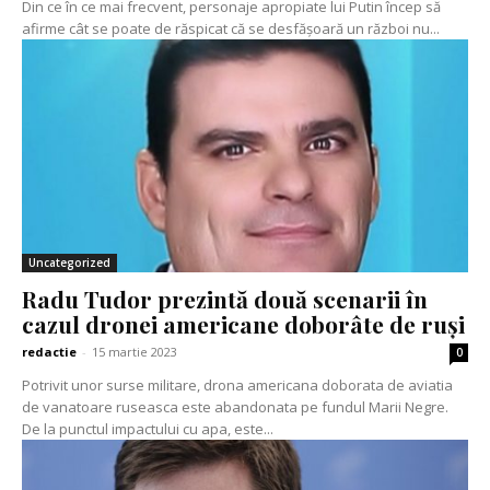
Din ce în ce mai frecvent, personaje apropiate lui Putin încep să
afirme cât se poate de răspicat că se desfășoară un război nu...
Uncategorized
Radu Tudor prezintă două scenarii în
cazul dronei americane doborâte de ruși
redactie
-
15 martie 2023
0
Potrivit unor surse militare, drona americana doborata de aviatia
de vanatoare ruseasca este abandonata pe fundul Marii Negre.
De la punctul impactului cu apa, este...