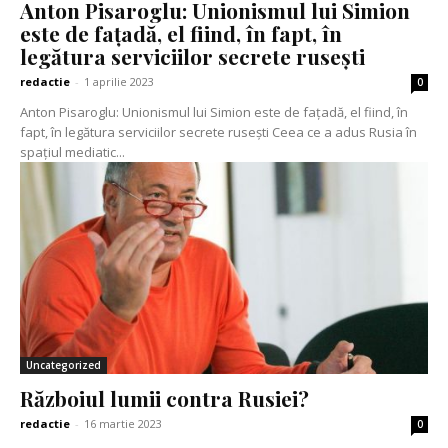
Anton Pisaroglu: Unionismul lui Simion
este de fațadă, el fiind, în fapt, în
legătura serviciilor secrete rusești
redactie
-
1 aprilie 2023
0
Anton Pisaroglu: Unionismul lui Simion este de fațadă, el fiind, în
fapt, în legătura serviciilor secrete rusești Ceea ce a adus Rusia în
spațiul mediatic...
Uncategorized
Războiul lumii contra Rusiei?
redactie
-
16 martie 2023
0