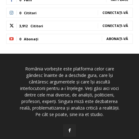
CONECTAȚI-VĂ
0
Cititori
CONECTAȚI-VĂ
3,912
Cititori
ABONAȚI-VĂ
0
Abonați
România vorbește este platforma celor care
gândesc înainte de a deschide gura, care își
cântăresc argumentele și care își ascultă
interlocutorii pentru a-i înțelege. Veți găsi aici voci
dintre cele mai diverse, de analiști, politicieni,
profesori, experți. Singura miză este dezbaterea
reală, problematizarea și analiza critică a realității.
Pe cât se poate, sine ira et studio.