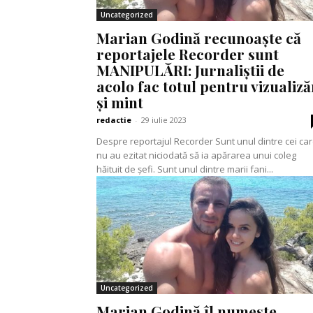
Uncategorized
Marian Godină recunoaște că
reportajele Recorder sunt
MANIPULĂRI: Jurnaliștii de
acolo fac totul pentru vizualiză
și mint
redactie
-
29 iulie 2023
Despre reportajul Recorder Sunt unul dintre cei care
nu au ezitat niciodată să ia apărarea unui coleg
hăituit de șefi. Sunt unul dintre marii fani...
Uncategorized
Marian Godină îl numește