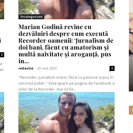
Uncategorized
Marian Godină revine cu
dezvăluiri despre cum execută
i
Recorder oamenii: ‘Jurnalism de
doi bani, făcut cu amatorism și
multă naivitate și aroganță, pus
0
în...
redactie
-
29 iulie 2023
0
ser
"Recorder, jurnalism onest, făcut cu pasiune și pus în
serviciul public." Asta apare pe pagina de Facebook a
celor de la Recorder. Așa să fie...