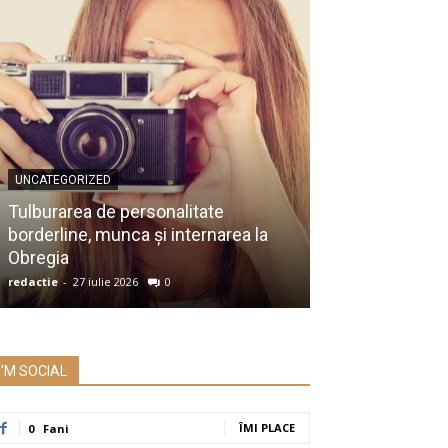
UNCATEGORIZED
UNCATEGORIZED
Membru al Ac
Tulburarea de personalitate
despre raportu
borderline, munca și internarea la
Prezidențiale:
Obregia
întrebare serio
redactie
-
27 iulie 2026
0
redactie
-
26 iulie 2
I'M SOCIAL
ÎMI PLACE
0
Fani