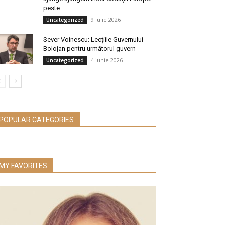
peste...
9 iulie 2026
Uncategorized
Sever Voinescu: Lecțiile Guvernului
Bolojan pentru următorul guvern
4 iunie 2026
Uncategorized
POPULAR CATEGORIES
MY FAVORITES