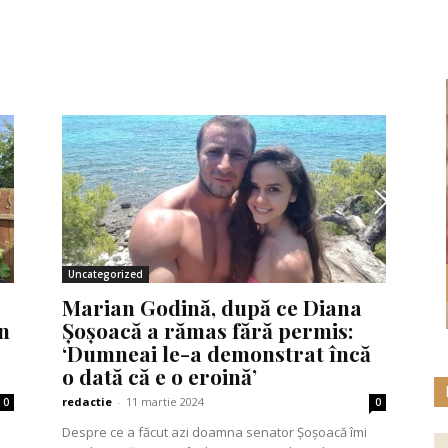
Uncategorized
Marian Godină, după ce Diana
un
Șoșoacă a rămas fără permis:
‘Dumneai le-a demonstrat încă
o dată că e o eroină’
redactie
-
11 martie 2024
0
0
Despre ce a făcut azi doamna senator Șoșoacă îmi