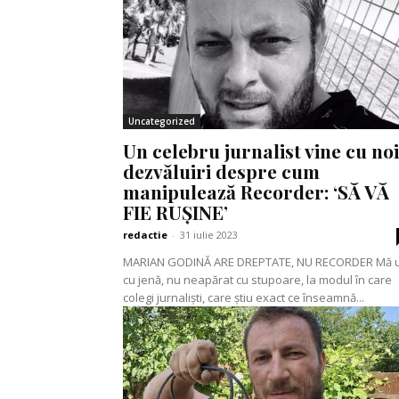
Uncategorized
Un celebru jurnalist vine cu noi
dezvăluiri despre cum
manipulează Recorder: ‘SĂ VĂ
FIE RUȘINE’
redactie
-
31 iulie 2023
MARIAN GODINĂ ARE DREPTATE, NU RECORDER Mă uit
cu jenă, nu neapărat cu stupoare, la modul în care
colegi jurnaliști, care știu exact ce înseamnă...