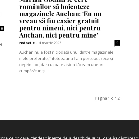
românilor să boicoteze
:
magazinele Auchan: ‘Eu nu
vreau să fiu casier gratuit
pentru nimeni, nici pentru
0
Auchan, nici pentru mine’
redactie
-
4 martie 2023
0
Auchan nu a fost niciodată unul dintre magazinele
mele preferate, întotdeauna l-am perceput rece și
neprimitor, dar cu toate astea făceam uneori
cumpărături și...
Pagina 1 din 2
ma celor care gândesc înainte de a deschide gura, care își cântăresc a