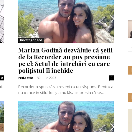
Uncategorized
Marian Godină dezvăluie că șefii
de la Recorder au pus presiune
pe el: Setul de întrebări cu care
polițistul îi închide
redactie
-
30 iulie 2023
0
0
Recorder a spus că va reveni cu un răspuns. Pentru a
nu o face în stilul lor și a nu lăsa impresia că se...