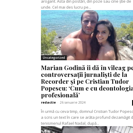
arogant. Asta din postări, din poze sau cine știe de
unde. Cel mai des lucru pe...
Uncategorized
Marian Godină îi dă în vileag p
controversații jurnaliști de la
Recorder și pe Cristian Tudor
Popescu: ‘Cum e cu deontologi
profesională’
redactie
-
26 ianuarie 2024
În urmă cu ceva timp, domnul Cristian Tudor Popes
a scris un text în care se arăta profund dezamăgit 
tenismenul Rafael Nadal, după...