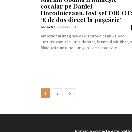
cocalar pe Daniel
Horodniceanu, fost șef DIICOT
‘E de dus direct la pușcărie’
redactie
-
8 mai 2023
Am vizionat imaginile cu dl Horodniceanu și văd
lucrurile cam așa: Un judecător, în timpul său liber, se
filmează cum tunde un gard, activitate care...
1
2
România vorbește este platfor