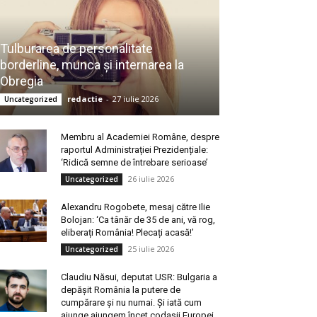
Tulburarea de personalitate
borderline, munca și internarea la
Obregia
redactie
-
27 iulie 2026
Uncategorized
Membru al Academiei Române, despre
raportul Administrației Prezidențiale:
‘Ridică semne de întrebare serioase’
26 iulie 2026
Uncategorized
Alexandru Rogobete, mesaj către Ilie
Bolojan: ‘Ca tânăr de 35 de ani, vă rog,
eliberați România! Plecați acasă!’
25 iulie 2026
Uncategorized
Claudiu Năsui, deputat USR: Bulgaria a
depășit România la putere de
cumpărare și nu numai. Și iată cum
ajunge ajungem încet codașii Europei