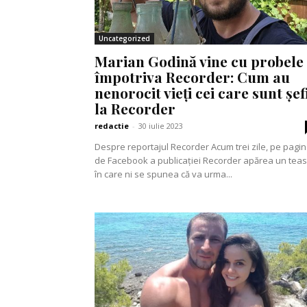
Uncategorized
Marian Godină vine cu probele
împotriva Recorder: Cum au
nenorocit vieți cei care sunt șef
la Recorder
redactie
-
30 iulie 2023
Despre reportajul Recorder Acum trei zile, pe pagina
de Facebook a publicației Recorder apărea un tea
în care ni se spunea că va urma...