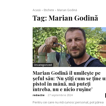
Acasă
Etichete
Marian Godină
Tag:
Marian Godină
Uncategorized
Marian Godină îl umilește pe
șeful său: ‘Nu știți cum se ține 
pistol în mână, mă puteți
întreba, nu e nicio rușine’
redactie
-
27 septembrie 2024
Pentru cei care nu mă cunosc personal, pot părea