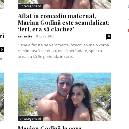
Uncategorized
Aflat în concediu maternal,
Marian Godină este scandalizat:
‘Ieri, era să clachez’
ri
redactie
-
8 iunie 2023
0
"Binele făcut ți se va întoarce înzecit" spune o vorbă
0
românească, iar eu, cu multă nerăbdare, sper ca
aceasta să fie perioada în care...
Uncategorized
Marian Godină le cere