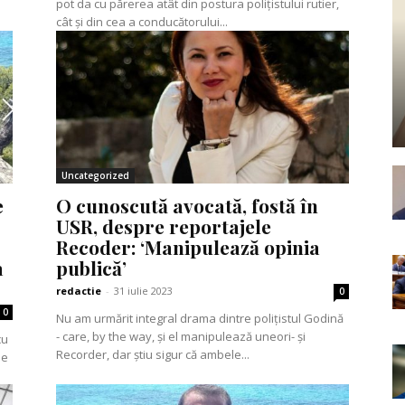
pot da cu părerea atât din postura polițistului rutier,
cât și din cea a conducătorului...
Uncategorized
e
O cunoscută avocată, fostă în
USR, despre reportajele
Recoder: ‘Manipulează opinia
a
publică’
redactie
-
31 iulie 2023
0
0
Nu am urmărit integral drama dintre polițistul Godină
- care, by the way, și el manipulează uneori- și
cu
Recorder, dar știu sigur că ambele...
de