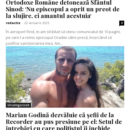
Ortodoxe Române detonează Sfântul
Sinod: ‘Nu episcopul a oprit un preot de
la slujire, ci amantul acestuia‘
redactie
-
22 ianuarie 2025
0
În aeroport fiind, m-am străduit să citesc comunicatul de 10 pagini,
pe care l-a remis episcopul Oradiei către presă, încercând să
justifice sancționarea mea. Am...
Uncategorized
Marian Godină dezvăluie că șefii de la
Recorder au pus presiune pe el: Setul de
întrebări cu care polițistul îi închide