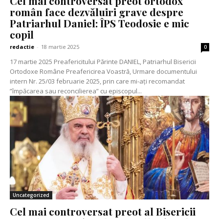
Cel mai controversat preot ortodox
român face dezvăluiri grave despre
Patriarhul Daniel: ÎPS Teodosie e mic
copil
redactie
-
18 martie 2025
0
17 martie 2025 Preafericitului Părinte DANIEL, Patriarhul Bisericii
Ortodoxe Române Preafericirea Voastră, Urmare documentului
intern Nr. 25/03 februarie 2025, prin care mi-ați recomandat
”împăcarea sau reconcilierea” cu episcopul...
Uncategorized
Cel mai controversat preot al Bisericii