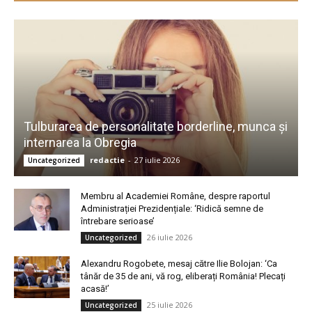
Tulburarea de personalitate borderline, munca și
internarea la Obregia
redactie
-
27 iulie 2026
Uncategorized
Membru al Academiei Române, despre raportul
Administrației Prezidențiale: ‘Ridică semne de
întrebare serioase’
26 iulie 2026
Uncategorized
Alexandru Rogobete, mesaj către Ilie Bolojan: ‘Ca
tânăr de 35 de ani, vă rog, eliberați România! Plecați
acasă!’
25 iulie 2026
Uncategorized