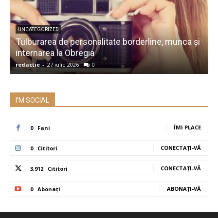
UNCATEGORIZED
Tulburarea de personalitate borderline, munca și
A
internarea la Obregia
î
redactie
-
27 iulie 2026
0
r
I'M SOCIAL
ÎMI PLACE
0
Fani
CONECTAȚI-VĂ
0
Cititori
CONECTAȚI-VĂ
3,912
Cititori
ABONAȚI-VĂ
0
Abonați