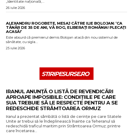
„Identitate națională,...
26 iulie 2026
ALEXANDRU ROGOBETE, MESAJ CĂTRE ILIE BOLOJAN: ‘CA
TÂNĂR DE 35 DE ANI, VĂ ROG, ELIBERAȚI ROMÂNIA! PLECAȚI
ACASĂ!’
Este absurd că premierul demis Bolojan atacă din nou sistemul de
sănătate, cu sigla...
25 iulie 2026
STIRIPESURSE.RO
IRANUL ANUNȚĂ O LISTĂ DE REVENDICĂRI
APROAPE IMPOSIBILE: CONDIȚIILE PE CARE
SUA TREBUIE SĂ LE RESPECTE PENTRU A SE
REDESCHIDE STRÂMTOAREA ORMUZ
Iranul a prezentat sâmbătă o listă de cerinţe pe care Statele
Unite ar trebui să le îndeplinească înainte ca Teheranul să
redeschidă traficul maritim prin Strâmtoarea Ormuz; printre
care încetarea…