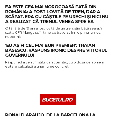
EA ESTE CEA MAI NOROCOASĂ FATĂ DIN
ROMÂNIA: A FOST LOVITĂ DE TREN, DAR A
SCĂPAT. ERA CU CĂȘTILE PE URECHI ȘI NICI NU
A REALIZAT CĂ TRENUL VENEA SPRE EA
O tânără de 19 ani a fost lovită de un tren, sâmbătă seara, în
stația CFR Mangalia, în timp ce traversa liniile printr-un loc
nepermis
'EU AȘ FI CEL MAI BUN PREMIER': TRAIAN
BĂSESCU, RĂSPUNS IRONIC DESPRE VIITORUL
GUVERNULUI
Răspunsul a venit în stilul caracteristic, cu o doză de ironie și
evitare calculată a unui nume concret
BUGETUL.RO
RONALD ARAUJO, DE LA BARCELONA LA