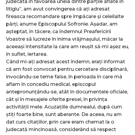
judecata în favoarea uneia dintre părțile aflate în
litigiu”, am avut convingerea că ați adresat
fireasca recomandare spre împăcare și celeilalte
părți, anume Episcopului Sofronie. Așadar, am
așteptat, în tăcere, ca îndemnul Preafericirii
Voastre să lucreze în inima vrăjmașului, măcar la
aceeași intensitate la care am reușit să-mi așez eu,
în suflet, iertarea.
Când mi-ați adresat acest îndemn, erați informat
că am fost convocat pentru cercetare disciplinară,
invocându-se teme false, în perioada în care mă
aflam în concediu medical, episcopul
antepronunțându-se, atât în documentele oficiale,
cât și în mesajele oferite presei, în privința
activității mele. Acuzațiile dumnealui, după cum
știți foarte bine, sunt aberante. De aceea, nu am
dat curs citațiilor, prin care eram chemat la o
judecată mincinoasă, considerând să respect