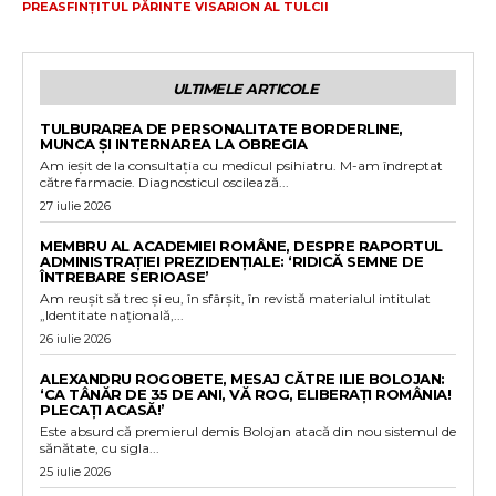
PREASFINȚITUL PĂRINTE VISARION AL TULCII
ULTIMELE ARTICOLE
TULBURAREA DE PERSONALITATE BORDERLINE,
MUNCA ȘI INTERNAREA LA OBREGIA
Am ieșit de la consultația cu medicul psihiatru. M-am îndreptat
către farmacie. Diagnosticul oscilează...
27 iulie 2026
MEMBRU AL ACADEMIEI ROMÂNE, DESPRE RAPORTUL
ADMINISTRAȚIEI PREZIDENȚIALE: ‘RIDICĂ SEMNE DE
ÎNTREBARE SERIOASE’
Am reușit să trec și eu, în sfârșit, în revistă materialul intitulat
„Identitate națională,...
26 iulie 2026
ALEXANDRU ROGOBETE, MESAJ CĂTRE ILIE BOLOJAN:
‘CA TÂNĂR DE 35 DE ANI, VĂ ROG, ELIBERAȚI ROMÂNIA!
PLECAȚI ACASĂ!’
Este absurd că premierul demis Bolojan atacă din nou sistemul de
sănătate, cu sigla...
25 iulie 2026