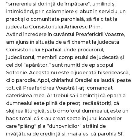
”smerenie și dorință de împăcare”, umilind și
intimidând, prin calomniere și abuz în serviciu, un
preot și o comunitate parohială, să fie citat la
judecata Consistoriului Arhieresc Prim.
Având încredere în cuvântul Preafericirii Voastre,
am ajuns în situația de a fi chemat la judecata
Consistoriului Eparhial, unde procurorul,
judecătorul, membrii completului de judecată și
cei doi ”apărători” sunt numiți de episcopul
Sofronie. Aceasta nu este o judecată bisericească,
ci o parodie. Apoi, chiriarhul Oradiei se laudă, peste
tot, că Preafericirea Voastră i-ați comandat
caterisirea mea. Ar trebui să-i amintiți că eparhia
dumnealui este plină de preoți recăsătoriți, că
slujirea liturgică, sub omoforul dumnealui, este un
haos total, că s-au creat secte în jurul icoanelor
care ”plâng” și a ”duhovnicilor” străini de
învățătura de credință și, mai ales, că parohia Sf.