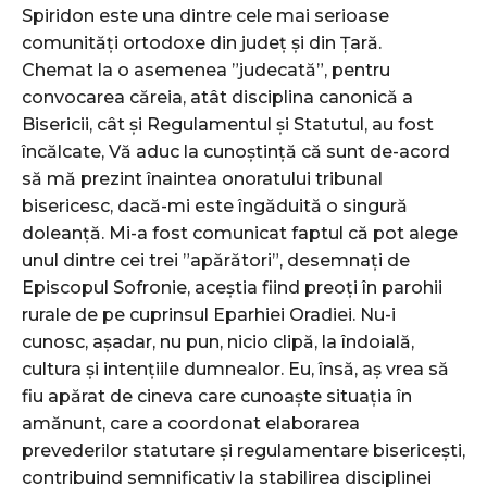
Spiridon este una dintre cele mai serioase
comunități ortodoxe din județ și din Țară.
Chemat la o asemenea ”judecată”, pentru
convocarea căreia, atât disciplina canonică a
Bisericii, cât și Regulamentul și Statutul, au fost
încălcate, Vă aduc la cunoștință că sunt de-acord
să mă prezint înaintea onoratului tribunal
bisericesc, dacă-mi este îngăduită o singură
doleanță. Mi-a fost comunicat faptul că pot alege
unul dintre cei trei ”apărători”, desemnați de
Episcopul Sofronie, aceștia fiind preoți în parohii
rurale de pe cuprinsul Eparhiei Oradiei. Nu-i
cunosc, așadar, nu pun, nicio clipă, la îndoială,
cultura și intențiile dumnealor. Eu, însă, aș vrea să
fiu apărat de cineva care cunoaște situația în
amănunt, care a coordonat elaborarea
prevederilor statutare și regulamentare bisericești,
contribuind semnificativ la stabilirea disciplinei