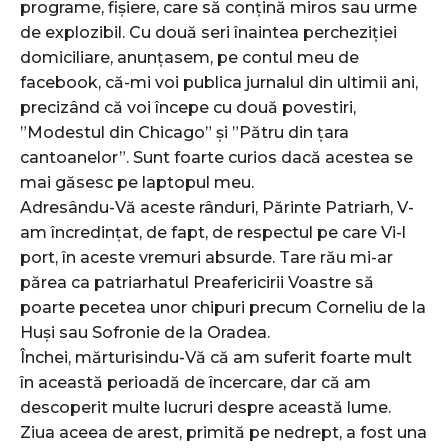
programe, fișiere, care să conțină miros sau urme
de explozibil. Cu două seri înaintea percheziției
domiciliare, anunțasem, pe contul meu de
facebook, că-mi voi publica jurnalul din ultimii ani,
precizând că voi începe cu două povestiri,
”Modestul din Chicago” și ”Pătru din țara
cantoanelor”. Sunt foarte curios dacă acestea se
mai găsesc pe laptopul meu.
Adresându-Vă aceste rânduri, Părinte Patriarh, V-
am încredințat, de fapt, de respectul pe care Vi-l
port, în aceste vremuri absurde. Tare rău mi-ar
părea ca patriarhatul Preafericirii Voastre să
poarte pecetea unor chipuri precum Corneliu de la
Huși sau Sofronie de la Oradea.
Închei, mărturisindu-Vă că am suferit foarte mult
în această perioadă de încercare, dar că am
descoperit multe lucruri despre această lume.
Ziua aceea de arest, primită pe nedrept, a fost una