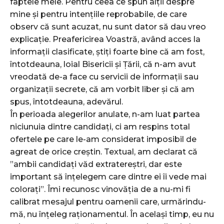
faptele mele. Pentru ceea ce spun alții despre
mine și pentru intențiile reprobabile, de care
observ că sunt acuzat, nu sunt dator să dau vreo
explicație. Preafericirea Voastră, având acces la
informații clasificate, știți foarte bine că am fost,
întotdeauna, loial Bisericii și Țării, că n-am avut
vreodată de-a face cu servicii de informații sau
organizații secrete, că am vorbit liber și că am
spus, întotdeauna, adevărul.
În perioada alegerilor anulate, n-am luat partea
niciunuia dintre candidați, ci am respins total
ofertele pe care le-am considerat imposibil de
agreat de orice creștin. Textual, am declarat că
”ambii candidați văd extratereștri, dar este
important să înțelegem care dintre ei îi vede mai
colorați”. Îmi recunosc vinovăția de a nu-mi fi
calibrat mesajul pentru oamenii care, urmărindu-
mă, nu înțeleg raționamentul. În același timp, eu nu