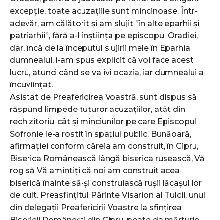
excepție, toate acuzațiile sunt mincinoase. Într-
adevăr, am călătorit și am slujit ”în alte eparhii și
patriarhii”, fără a-l înștiința pe episcopul Oradiei,
dar, încă de la începutul slujirii mele în Eparhia
dumnealui, i-am spus explicit că voi face acest
lucru, atunci când se va ivi ocazia, iar dumnealui a
încuviințat.
Asistat de Preafericirea Voastră, sunt dispus să
răspund limpede tuturor acuzațiilor, atât din
rechizitoriu, cât și minciunilor pe care Episcopul
Sofronie le-a rostit în spațiul public. Bunăoară,
afirmației conform căreia am construit, în Cipru,
Biserica Românească lângă biserica rusească, Vă
rog să Vă amintiți că noi am construit acea
biserică înainte să-și construiască rușii lăcașul lor
de cult. Preasfințitul Părinte Visarion al Tulcii, unul
din delegații Preafericirii Voastre la sfințirea
Bisericii Românești din Cipru, poate da mărturie