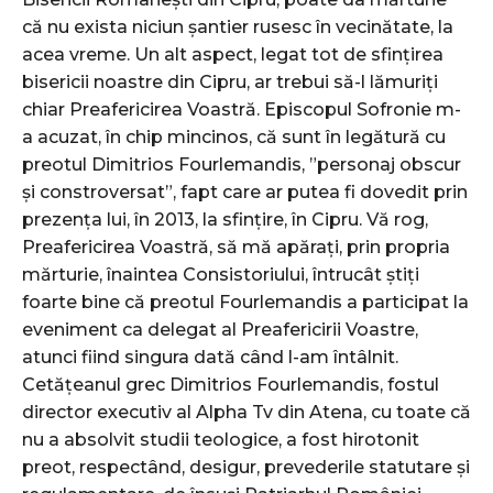
că nu exista niciun șantier rusesc în vecinătate, la
acea vreme. Un alt aspect, legat tot de sfințirea
bisericii noastre din Cipru, ar trebui să-l lămuriți
chiar Preafericirea Voastră. Episcopul Sofronie m-
a acuzat, în chip mincinos, că sunt în legătură cu
preotul Dimitrios Fourlemandis, ”personaj obscur
și constroversat”, fapt care ar putea fi dovedit prin
prezența lui, în 2013, la sfințire, în Cipru. Vă rog,
Preafericirea Voastră, să mă apărați, prin propria
mărturie, înaintea Consistoriului, întrucât știți
foarte bine că preotul Fourlemandis a participat la
eveniment ca delegat al Preafericirii Voastre,
atunci fiind singura dată când l-am întâlnit.
Cetățeanul grec Dimitrios Fourlemandis, fostul
director executiv al Alpha Tv din Atena, cu toate că
nu a absolvit studii teologice, a fost hirotonit
preot, respectând, desigur, prevederile statutare și