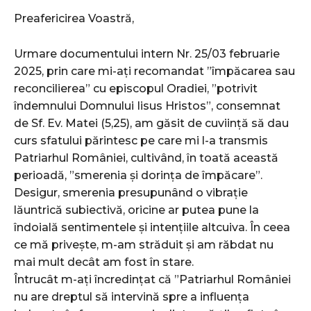
Preafericirea Voastră,
Urmare documentului intern Nr. 25/03 februarie
2025, prin care mi-ați recomandat ”împăcarea sau
reconcilierea” cu episcopul Oradiei, ”potrivit
îndemnului Domnului Iisus Hristos”, consemnat
de Sf. Ev. Matei (5,25), am găsit de cuviință să dau
curs sfatului părintesc pe care mi l-a transmis
Patriarhul României, cultivând, în toată această
perioadă, ”smerenia și dorința de împăcare”.
Desigur, smerenia presupunând o vibrație
lăuntrică subiectivă, oricine ar putea pune la
îndoială sentimentele și intențiile altcuiva. În ceea
ce mă privește, m-am străduit și am răbdat nu
mai mult decât am fost în stare.
Întrucât m-ați încredințat că ”Patriarhul României
nu are dreptul să intervină spre a influența