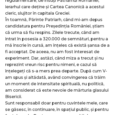
regulamentare, de însuși Patriarhul României,
ierarhul care deține și Cartea Canonică a acestui
cleric, slujitor în capitala Greciei.
În toamnă, Părinte Patriarh, când mi-am depus
candidatura pentru Președinția României, știam
că urma să fiu respins. Zilele trecute, când am
intrat în posesia a 320.000 de semnături, pentru a
mă înscrie în cursă, am înțeles că există șansa de a
fi acceptat. De aceea, nu am fost interesat de
experiment. Dar, astăzi, când miza a trecut și nu
reprezint vreun risc pentru nimeni, e cazul să
înțelegeți că s-a mers prea departe. După cum V-
am spus și altădată, având convingerea că trăim
un moment de intensitate spirituală, nu politică,
am considerat că este nevoie de mărturia glasului
Bisericii.
Sunt responsabil doar pentru cuvintele mele, care
se găsesc, în continuare, în spațiul public, și pentru