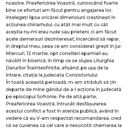
noastre. Preafericirea Voastră, cunoscând foarte
bine ce eforturi am făcut pentru angajarea lor,
înțelegeți lipsa oricărei dimensiuni creștinești în
acțiunea chiriarhului, cu atât mai mult cu cât
aceștia nu-mi erau rude sau prieteni, ci am făcut
acele demersuri dezinteresat, încercând să repar,
în dreptul meu, ceea ce am considerat greșit în jur.
Miercuri, 12 martie, opt consilieri eparhiali au
năvălit în biserică, în timp ce se slujea Liturghia
Darurilor Înaintesfințite, afișând, pe ușa de la
intrare, citația la judecata Consistoriului.
În toată această perioadă, m-am străduit să țin
departe de mine gândul de a-l acționa în judecată
pe episcopul Sofronie. Pe de altă parte,
Preafericirea Voastră, întrucât desfășurarea
acestui conflict a fost în atenția publică, având în
vedere că eu V-am respectat recomandarea, cred
că se cuvenea ca cel care a nesocotit chemarea la