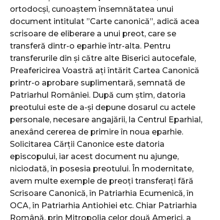
ortodocși, cunoaștem însemnătatea unui
document intitulat ”Carte canonică”, adică acea
scrisoare de eliberare a unui preot, care se
transferă dintr-o eparhie într-alta. Pentru
transferurile din și către alte Biserici autocefale,
Preafericirea Voastră ați întărit Cartea Canonică
printr-o aprobare suplimentară, semnată de
Patriarhul României. După cum știm, datoria
preotului este de a-și depune dosarul cu actele
personale, necesare angajării, la Centrul Eparhial,
anexând cererea de primire în noua eparhie.
Solicitarea Cărții Canonice este datoria
episcopului, iar acest document nu ajunge,
niciodată, în posesia preotului. În modernitate,
avem multe exemple de preoți transferați fără
Scrisoare Canonică, în Patriarhia Ecumenică, în
OCA, în Patriarhia Antiohiei etc. Chiar Patriarhia
Română, prin Mitropolia celor două Americi, a