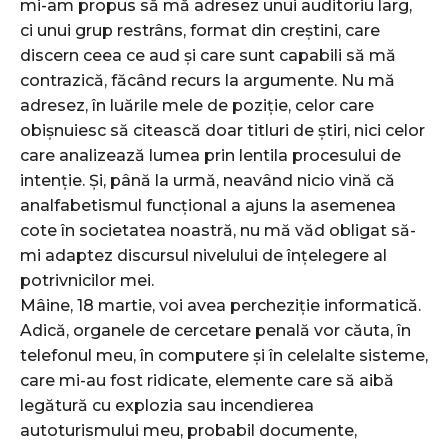
mi-am propus să mă adresez unui auditoriu larg,
ci unui grup restrâns, format din creștini, care
discern ceea ce aud și care sunt capabili să mă
contrazică, făcând recurs la argumente. Nu mă
adresez, în luările mele de poziție, celor care
obișnuiesc să citească doar titluri de știri, nici celor
care analizează lumea prin lentila procesului de
intenție. Și, până la urmă, neavând nicio vină că
analfabetismul funcțional a ajuns la asemenea
cote în societatea noastră, nu mă văd obligat să-
mi adaptez discursul nivelului de înțelegere al
potrivnicilor mei.
Mâine, 18 martie, voi avea percheziție informatică.
Adică, organele de cercetare penală vor căuta, în
telefonul meu, în computere și în celelalte sisteme,
care mi-au fost ridicate, elemente care să aibă
legătură cu explozia sau incendierea
autoturismului meu, probabil documente,