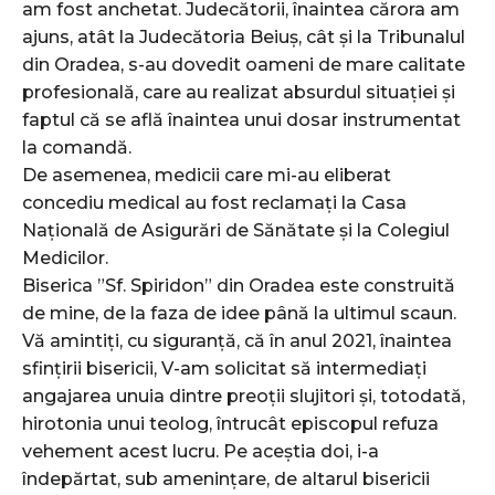
am fost anchetat. Judecătorii, înaintea cărora am
ajuns, atât la Judecătoria Beiuș, cât și la Tribunalul
din Oradea, s-au dovedit oameni de mare calitate
profesională, care au realizat absurdul situației și
faptul că se află înaintea unui dosar instrumentat
la comandă.
De asemenea, medicii care mi-au eliberat
concediu medical au fost reclamați la Casa
Națională de Asigurări de Sănătate și la Colegiul
Medicilor.
Biserica ”Sf. Spiridon” din Oradea este construită
de mine, de la faza de idee până la ultimul scaun.
Vă amintiți, cu siguranță, că în anul 2021, înaintea
sfințirii bisericii, V-am solicitat să intermediați
angajarea unuia dintre preoții slujitori și, totodată,
hirotonia unui teolog, întrucât episcopul refuza
vehement acest lucru. Pe aceștia doi, i-a
îndepărtat, sub amenințare, de altarul bisericii