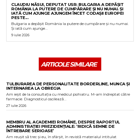
CLAUDIU NĂSUI, DEPUTAT USR: BULGARIA A DEPĂȘIT
ROMÂNIA LA PUTERE DE CUMPĂRARE ȘI NU NUMAI. ȘI
IATĂ CUM AJUNGE AJUNGEM ÎNCET CODAȘII EUROPEI
PESTE...
Bulgaria a depășit România la putere de cumpărare și nu numai.
Și iată cum ajunge...
9 iulie 2026
ARTICOLE SIMILARE
TULBURAREA DE PERSONALITATE BORDERLINE, MUNCA ȘI
INTERNAREA LA OBREGIA
Am ieșit de la consultația cu medicul psihiatru. M-am îndreptat către
farmacie. Diagnosticul oscilează...
27 iulie 2026
MEMBRU AL ACADEMIEI ROMÂNE, DESPRE RAPORTUL
ADMINISTRAȚIEI PREZIDENȚIALE: ‘RIDICĂ SEMNE DE
ÎNTREBARE SERIOASE’
Am reușit să trec și eu, în sfârșit, în revistă materialul intitulat