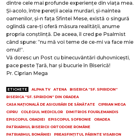
dintre cele mai profunde experiențe din viața mea.
Și-acolo, între pereții aceia murdari, și-naintea
oamenilor, și-n fața Sfintei Mese, există o singură
oglindă care-ți oferă măsura realității, anume
propria conștiință. De aceea, îl cred pe Psalmist
când spune: ”nu mă voi teme de ce-mi va face mie
omul!”.
Vă doresc un Post cu binecuvântări duhovnicești,
pace peste Țară, har și bucurie în Biserică!
Pr. Ciprian Mega
ETICHETE
ALPHA TV
ATENA
BISERICA ”SF. SPIRIDON”
BISERICA ”SF. SPIRIDON” DIN ORADEA
CASA NAȚIONALĂ DE ASIGURĂRI DE SĂNĂTATE
CIPRIAN MEGA
CIPRU
COLEGIUL MEDICILOR
DIMITRIOS FOURLEMANDIS
EPISCOPUL ORADIEI
EPISCOPUL SOFRONIE
ORADEA
PATRIARHUL BISERICII ORTODOXE ROMÂNE
PATRIARHUL ROMÂNIEI
PREASFINȚITUL PĂRINTE VISARION