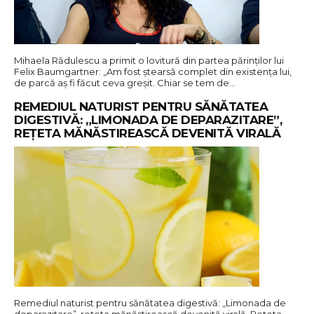
Mihaela Rădulescu a primit o lovitură din partea părinților lui
Felix Baumgartner: „Am fost ștearsă complet din existența lui,
de parcă aș fi făcut ceva greșit. Chiar se tem de…
REMEDIUL NATURIST PENTRU SĂNĂTATEA
DIGESTIVĂ: „LIMONADA DE DEPARAZITARE”,
REȚETA MĂNĂSTIREASCĂ DEVENITĂ VIRALĂ
Remediul naturist pentru sănătatea digestivă: „Limonada de
deparazitare”, rețeta mănăstirească devenită virală. Rețeta