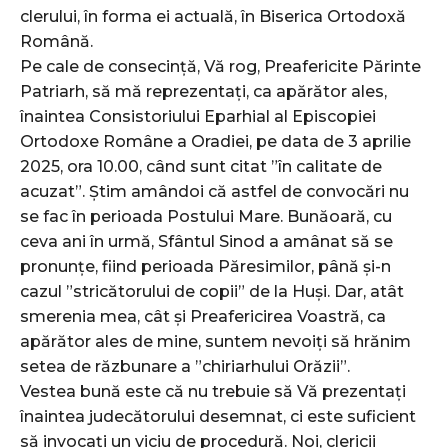
clerului, în forma ei actuală, în Biserica Ortodoxă
Română.
Pe cale de consecință, Vă rog, Preafericite Părinte
Patriarh, să mă reprezentați, ca apărător ales,
înaintea Consistoriului Eparhial al Episcopiei
Ortodoxe Române a Oradiei, pe data de 3 aprilie
2025, ora 10.00, când sunt citat ”în calitate de
acuzat”. Știm amândoi că astfel de convocări nu
se fac în perioada Postului Mare. Bunăoară, cu
ceva ani în urmă, Sfântul Sinod a amânat să se
pronunțe, fiind perioada Păresimilor, până și-n
cazul ”stricătorului de copii” de la Huși. Dar, atât
smerenia mea, cât și Preafericirea Voastră, ca
apărător ales de mine, suntem nevoiți să hrănim
setea de răzbunare a ”chiriarhului Orăzii”.
Vestea bună este că nu trebuie să Vă prezentați
înaintea judecătorului desemnat, ci este suficient
să invocați un viciu de procedură. Noi, clericii