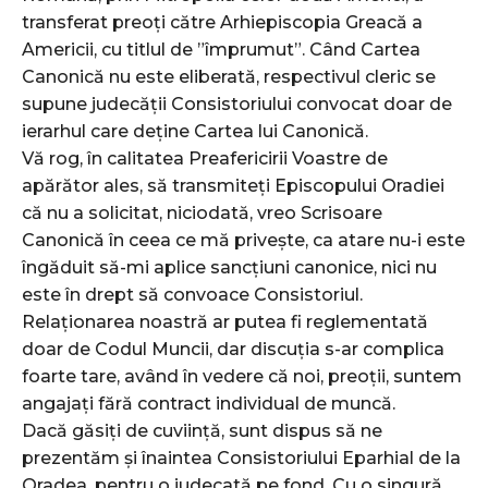
transferat preoți către Arhiepiscopia Greacă a
Americii, cu titlul de ”împrumut”. Când Cartea
Canonică nu este eliberată, respectivul cleric se
supune judecății Consistoriului convocat doar de
ierarhul care deține Cartea lui Canonică.
Vă rog, în calitatea Preafericirii Voastre de
apărător ales, să transmiteți Episcopului Oradiei
că nu a solicitat, niciodată, vreo Scrisoare
Canonică în ceea ce mă privește, ca atare nu-i este
îngăduit să-mi aplice sancțiuni canonice, nici nu
este în drept să convoace Consistoriul.
Relaționarea noastră ar putea fi reglementată
doar de Codul Muncii, dar discuția s-ar complica
foarte tare, având în vedere că noi, preoții, suntem
angajați fără contract individual de muncă.
Dacă găsiți de cuviință, sunt dispus să ne
prezentăm și înaintea Consistoriului Eparhial de la
Oradea, pentru o judecată pe fond. Cu o singură