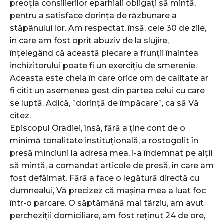
preoția consilierilor eparhiali obligați să mintă,
pentru a satisface dorința de răzbunare a
stăpânului lor. Am respectat, însă, cele 30 de zile,
în care am fost oprit abuziv de la slujire,
înțelegând că această plecare a frunții înaintea
inchizitorului poate fi un exercițiu de smerenie.
Aceasta este cheia în care orice om de calitate ar
fi citit un asemenea gest din partea celui cu care
se luptă. Adică, ”dorință de împăcare”, ca să Vă
citez.
Episcopul Oradiei, însă, fără a ține cont de o
minimă tonalitate instituțională, a rostogolit în
presă minciuni la adresa mea, i-a îndemnat pe alții
să mintă, a comandat articole de presă, în care am
fost defăimat. Fără a face o legătură directă cu
dumnealui, Vă precizez că mașina mea a luat foc
într-o parcare. O săptămână mai târziu, am avut
percheziții domiciliare, am fost reținut 24 de ore,