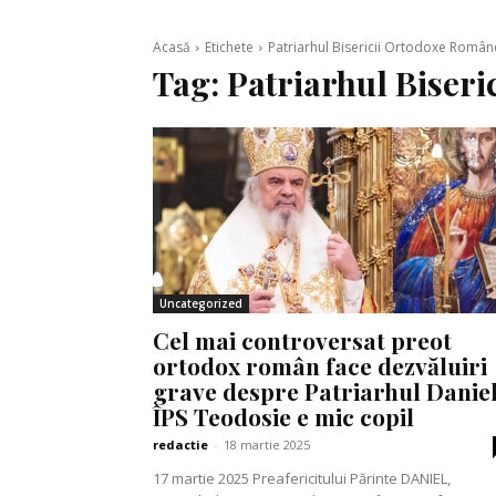
Acasă
Etichete
Patriarhul Bisericii Ortodoxe Român
Tag:
Patriarhul Biser
Uncategorized
Cel mai controversat preot
ortodox român face dezvăluiri
grave despre Patriarhul Daniel
ÎPS Teodosie e mic copil
redactie
-
18 martie 2025
17 martie 2025 Preafericitului Părinte DANIEL,