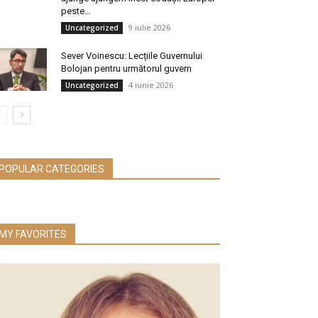
peste...
9 iulie 2026
Uncategorized
Sever Voinescu: Lecțiile Guvernului
Bolojan pentru următorul guvern
4 iunie 2026
Uncategorized
POPULAR CATEGORIES
MY FAVORITES