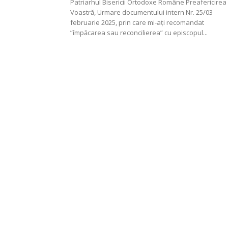
Patriarhul Bisericii Ortodoxe Române Preafericirea
Voastră, Urmare documentului intern Nr. 25/03
februarie 2025, prin care mi-ați recomandat
”împăcarea sau reconcilierea” cu episcopul...