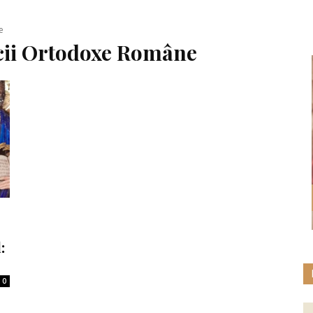
e
icii Ortodoxe Române
:
0