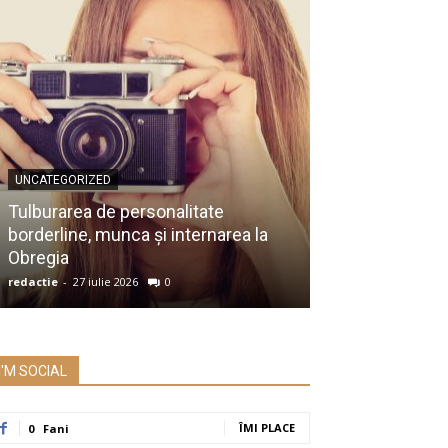
UNCATEGORIZED
UNCATEGORIZED
Membru al Ac
Tulburarea de personalitate
despre raportu
borderline, munca și internarea la
Prezidențiale:
Obregia
întrebare serio
redactie
-
27 iulie 2026
0
redactie
-
26 iulie 2
I'M SOCIAL
ÎMI PLACE
0
Fani