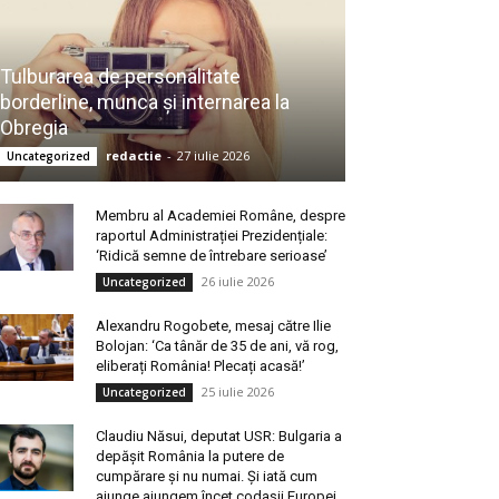
Tulburarea de personalitate
borderline, munca și internarea la
Obregia
redactie
-
27 iulie 2026
Uncategorized
Membru al Academiei Române, despre
raportul Administrației Prezidențiale:
‘Ridică semne de întrebare serioase’
26 iulie 2026
Uncategorized
Alexandru Rogobete, mesaj către Ilie
Bolojan: ‘Ca tânăr de 35 de ani, vă rog,
eliberați România! Plecați acasă!’
25 iulie 2026
Uncategorized
Claudiu Năsui, deputat USR: Bulgaria a
depășit România la putere de
cumpărare și nu numai. Și iată cum
ajunge ajungem încet codașii Europei